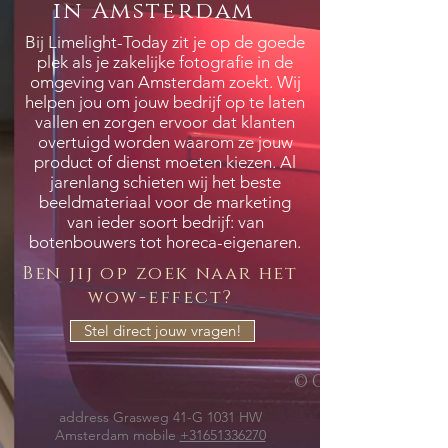
in Amsterdam
Bij Limelight-Today zit je op de goede
plek als je zakelijke fotografie in de
omgeving van Amsterdam zoekt. Wij
helpen jou om jouw bedrijf op te laten
vallen en zorgen ervoor dat klanten
overtuigd worden waarom ze jouw
product of dienst moeten kiezen. Al
jarenlang schieten wij het beste
beeldmateriaal voor de marketing
van ieder soort bedrijf: van
botenbouwers tot horeca-eigenaren.
Ben jij op zoek naar het
wow-effect?
Stel direct jouw vragen!
© Copyright
address Grasweg 41-G 1031 HW
Amsterdam mobile
+31651336270