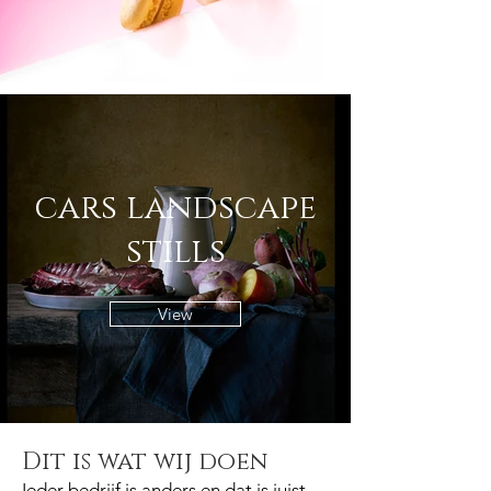
cars landscape
stills
View
Dit is wat wij doen
Ieder bedrijf is anders en dat is juist