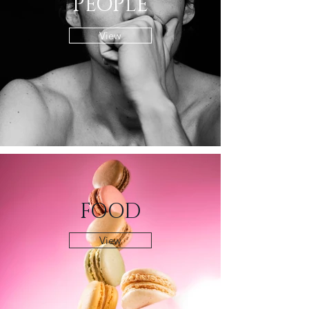
PEOPLE
View
FOOD
View